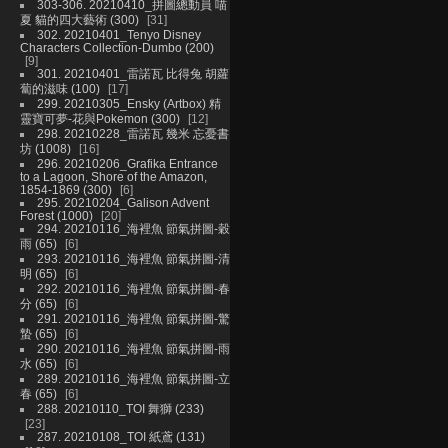
303-306. 20210410_拼圖總動員 喵
夏 貓的四大藝術 (300)
31
302. 20210401_Tenyo Disney
Characters Collection-Dumbo (200)
9
301. 20210401_雷諾瓦 比得兔 胡蘿
蔔的滋味 (100)
17
299. 20210305_Ensky (Artbox) 精
靈寶可夢-花與Pokemon (300)
12
298. 20210228_雷諾瓦 幾米 忘憂書
坊 (1008)
16
296. 20210206_Grafika Entrance
to a Lagoon, Shore of the Amazon,
1854-1869 (300)
6
295. 20210204_Galison Advent
Forest (1000)
20
294. 20210116_海裡魚 節氣拼圖-穀
雨 (65)
6
293. 20210116_海裡魚 節氣拼圖-清
明 (65)
6
292. 20210116_海裡魚 節氣拼圖-春
分 (65)
6
291. 20210116_海裡魚 節氣拼圖-驚
蟄 (65)
6
290. 20210116_海裡魚 節氣拼圖-雨
水 (65)
6
289. 20210116_海裡魚 節氣拼圖-立
春 (65)
6
288. 20210110_TOI 舞獅 (233)
23
287. 20210108_TOI 紙鳶 (131)