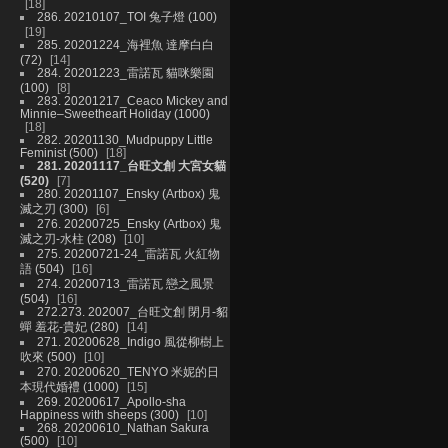
18
286. 20210107_TOI 兔子燈 (100)
19
285. 20201224_海裡魚 達摩白白
(72)
14
284. 20201223_雷諾瓦 貓咪樂園
(100)
8
283. 20201217_Ceaco Mickey and
Minnie–Sweetheart Holiday (1000)
18
282. 20201130_Mudpuppy Little
Feminist (500)
18
281. 20201117_台旺文創 大宮女貓
(520)
7
280. 20201107_Ensky (Artbox) 鬼
滅之刃 (300)
6
276. 20200725_Ensky (Artbox) 鬼
滅之刃-水柱 (208)
10
275. 20200721-24_雷諾瓦 火紅物
語 (504)
16
274. 20200713_雷諾瓦 戀之風景
(504)
16
272.273. 202007_台旺文創 閉月-貂
蟬 羞花-貴妃 (280)
14
271. 20200628_Indigo 風從柳樹上
吹來 (500)
10
270. 20200620_TENYO 米妮的日
本現代婚禮 (1000)
15
269. 20200617_Apollo-sha
Happiness with sheeps (300)
10
268. 20200610_Nathan Sakura
(500)
10