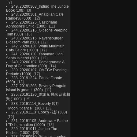
7
249. 20200303_Indigo The Jungle
Book (108)
3
248. 20200301_Anatolian Cafe
Randevu (500)
12
245. 20200225_Castorland
Aphrodite's Child (1000)
11
244. 20200216_Gibsons Peeping
Tom (500)
16
243. 20200215_Ravensburger
Blossom Park (500)
12
242. 20200118_White Mountain
Cats Galore (1000)
17
241. 20200110_Yanoman Lion
Santa is here! (300)
12
240. 20200107_Pomegranate A
Day of Celebration (300)
14
239. 20200107_OMEGA Evening
Prelude (1000)
17
238. 20191224_Educa Fannie
(500)
13
237. 20191208_Beverly Penguin
Island is great！ (300)
11
235. 20191120_雷諾瓦 幾米 甜蜜相
聚 (1000)
15
233. 20191114_Beverly 麗月
~Moonlit dance~ (300)
13
232. 20191113_Epoch 花影 (300)
12
231. 20191105_Andrews + Blaine
LTD Illumination (1000)
18
229. 20191011_Jumbo The
Kitchen (1000)
25
228. 20190930_Gibsons London