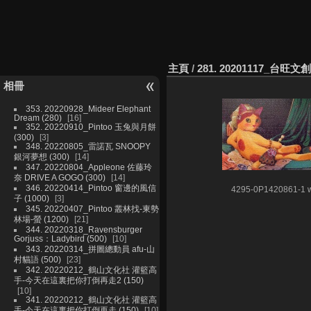
主頁
/
281. 20201117_台旺文
相冊
353. 20220928_Mideer Elephant
Dream (280)
16
352. 20220910_Pintoo 玉兔與月餅
(300)
3
348. 20220805_雷諾瓦 SNOOPY
銀河夢想 (300)
14
347. 20220804_Appleone 佐藤玲
奈 DRIVE A GOGO (300)
14
346. 20220414_Pintoo 窗邊的風信
4295-0P1420861-1 
子 (1000)
3
345. 20220407_Pintoo 叢林找-東勢
林場-螢 (1200)
21
344. 20220318_Ravensburger
Gorjuss：Ladybird (500)
10
343. 20220314_拼圖總動員 afu-山
村貓語 (500)
23
342. 20220212_鶴山文化社 灌籃高
手-今天在這裏把你打倒再走2 (150)
10
341. 20220212_鶴山文化社 灌籃高
手-今天在這裏把你打倒再走 (150)
10