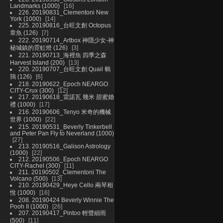
Landmarks (1000)
16
226. 20190831_Clementoni New
York (1000)
14
225. 20190816_台旺文創 Octopus
章魚 (126)
7
222. 20190714_Artbox 神隱少女-神
秘城鎮的霓虹燈 (126)
3
221. 20190713_海裡魚 四季之森
Harvest Island (200)
13
220. 20190707_台旺文創 Quail 鵪
鶉 (126)
6
218. 20190622_Epoch NEARGO
CITY-Crux (300)
12
217. 20190618_雷諾瓦 幾米 甜蜜婚
禮 (1000)
17
216. 20190606_Tenyo 米奇的機械
世界 (1000)
22
215. 20190531_Beverly Tinkerbell
and Peter Pan Fly to Neverland (1000)
27
213. 20190516_Galison Astrology
(1000)
22
212. 20190506_Epoch NEARGO
CITY-Rachel (300)
11
211. 20190502_Clementoni The
Volcano (500)
13
210. 20190429_Heye Cello 兩琴相
悅 (1000)
16
208. 20190424 Beverly Winnie The
Pooh II (1000)
26
207. 20190417_Pintoo 輕聲細雨
(500)
11