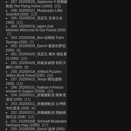
267. 20200526_Appleone X 拼圖總
動員 The Flying Home (1000)
29
266. 20200522_Mudpuppy Little
Scientist (500)
12
265. 20200516_雷諾瓦 安身立命
(300)
15
264. 20200516_tapirs club
Moomin-Welcome to Our Forest (300)
7
263. 20200506_Bon 棕櫚泉 Palm
Springs (300)
7
262. 20200504_Epoch 畫家的夢想
(500)
8
261. 20200429_雷諾瓦 幾米 捕捉夏
日 (300)
10
260. 20200428_時藝多媒體 稻田大
腳印 (300)
8
258. 20200418_Artifact Puzzles
Jethro Buck Forest (285)
16
257. 20200415_Tenyo 櫻花盛開
(300)
14
256. 20200331_Nathan A French
woman in Saigon (1000)
16
254. 20200311_拼圖總動員 關東煮
湯浴 (208)
11
253. 20200311_拼圖總動員 台灣夜
市吃透透 (208)
6
252. 20200311_拼圖總動員 狸貓握
壽司店 (208)
12
251. 20200308_Schmidt Illustrated
Germany map (1000)
27
250. 20200306_Epoch 旋律 (300)