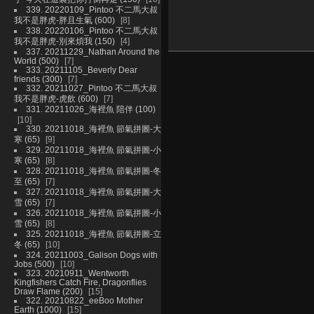
339. 20220109_Pintoo 不二馬大叔
我不是胖虎-胖且生氣 (600)
8
338. 20220106_Pintoo 不二馬大叔
我不是胖虎-別來煩我 (150)
4
337. 20211229_Nathan Around the
World (500)
7
333. 20211105_Beverly Dear
friends (300)
7
332. 20211027_Pintoo 不二馬大叔
我不是胖虎-虎飲 (600)
7
331. 20211026_海裡魚 陪伴 (100)
10
330. 20211018_海裡魚 節氣拼圖-大
寒 (65)
9
329. 20211018_海裡魚 節氣拼圖-小
寒 (65)
8
328. 20211018_海裡魚 節氣拼圖-冬
至 (65)
7
327. 20211018_海裡魚 節氣拼圖-大
雪 (65)
7
326. 20211018_海裡魚 節氣拼圖-小
雪 (65)
8
325. 20211018_海裡魚 節氣拼圖-立
冬 (65)
10
324. 20211003_Galison Dogs with
Jobs (500)
10
323. 20210911_Wentworth
Kingfishers Catch Fire, Dragonflies
Draw Flame (200)
15
322. 20210822_eeBoo Mother
Earth (1000)
15