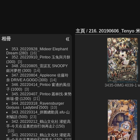
主頁
/
216. 20190606_Teny
相冊
353. 20220928_Mideer Elephant
Dream (280)
16
352. 20220910_Pintoo 玉兔與月餅
(300)
3
348. 20220805_雷諾瓦 SNOOPY
銀河夢想 (300)
14
347. 20220804_Appleone 佐藤玲
奈 DRIVE A GOGO (300)
14
346. 20220414_Pintoo 窗邊的風信
3435-0IMG 4039-1 
子 (1000)
3
345. 20220407_Pintoo 叢林找-東勢
林場-螢 (1200)
21
344. 20220318_Ravensburger
Gorjuss：Ladybird (500)
10
343. 20220314_拼圖總動員 afu-山
村貓語 (500)
23
342. 20220212_鶴山文化社 灌籃高
手-今天在這裏把你打倒再走2 (150)
10
341. 20220212_鶴山文化社 灌籃高
手-今天在這裏把你打倒再走 (150)
10