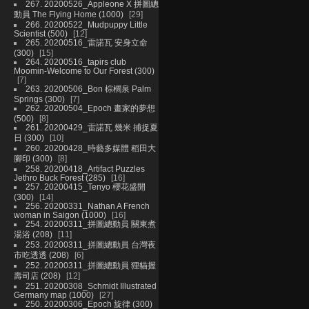
267. 20200526_Appleone X 拼圖總
動員 The Flying Home (1000)
29
266. 20200522_Mudpuppy Little
Scientist (500)
12
265. 20200516_雷諾瓦 安身立命
(300)
15
264. 20200516_tapirs club
Moomin-Welcome to Our Forest (300)
7
263. 20200506_Bon 棕櫚泉 Palm
Springs (300)
7
262. 20200504_Epoch 畫家的夢想
(500)
8
261. 20200429_雷諾瓦 幾米 捕捉夏
日 (300)
10
260. 20200428_時藝多媒體 稻田大
腳印 (300)
8
258. 20200418_Artifact Puzzles
Jethro Buck Forest (285)
16
257. 20200415_Tenyo 櫻花盛開
(300)
14
256. 20200331_Nathan A French
woman in Saigon (1000)
16
254. 20200311_拼圖總動員 關東煮
湯浴 (208)
11
253. 20200311_拼圖總動員 台灣夜
市吃透透 (208)
6
252. 20200311_拼圖總動員 狸貓握
壽司店 (208)
12
251. 20200308_Schmidt Illustrated
Germany map (1000)
27
250. 20200306_Epoch 旋律 (300)