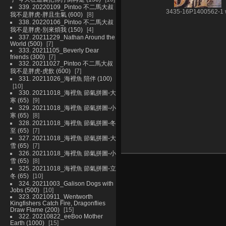
339. 20220109_Pintoo 不二馬大叔
3435-16P1400562-1
我不是胖虎-胖且生氣 (600)
8
338. 20220106_Pintoo 不二馬大叔
我不是胖虎-別來煩我 (150)
4
337. 20211229_Nathan Around the
World (500)
7
333. 20211105_Beverly Dear
friends (300)
7
332. 20211027_Pintoo 不二馬大叔
我不是胖虎-虎飲 (600)
7
331. 20211026_海裡魚 陪伴 (100)
10
330. 20211018_海裡魚 節氣拼圖-大
寒 (65)
9
329. 20211018_海裡魚 節氣拼圖-小
寒 (65)
8
328. 20211018_海裡魚 節氣拼圖-冬
至 (65)
7
327. 20211018_海裡魚 節氣拼圖-大
雪 (65)
7
326. 20211018_海裡魚 節氣拼圖-小
雪 (65)
8
325. 20211018_海裡魚 節氣拼圖-立
冬 (65)
10
324. 20211003_Galison Dogs with
Jobs (500)
10
323. 20210911_Wentworth
Kingfishers Catch Fire, Dragonflies
Draw Flame (200)
15
322. 20210822_eeBoo Mother
Earth (1000)
15