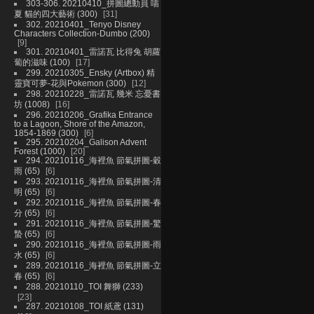
303-306. 20210410_拼圖總動員 喵
夏 貓的四大藝術 (300)
31
302. 20210401_Tenyo Disney
Characters Collection-Dumbo (200)
9
301. 20210401_雷諾瓦 比得兔 胡蘿
蔔的滋味 (100)
17
299. 20210305_Ensky (Artbox) 精
靈寶可夢-花與Pokemon (300)
12
298. 20210228_雷諾瓦 幾米 忘憂書
坊 (1008)
16
296. 20210206_Grafika Entrance
to a Lagoon, Shore of the Amazon,
1854-1869 (300)
6
295. 20210204_Galison Advent
Forest (1000)
20
294. 20210116_海裡魚 節氣拼圖-穀
雨 (65)
6
293. 20210116_海裡魚 節氣拼圖-清
明 (65)
6
292. 20210116_海裡魚 節氣拼圖-春
分 (65)
6
291. 20210116_海裡魚 節氣拼圖-驚
蟄 (65)
6
290. 20210116_海裡魚 節氣拼圖-雨
水 (65)
6
289. 20210116_海裡魚 節氣拼圖-立
春 (65)
6
288. 20210110_TOI 舞獅 (233)
23
287. 20210108_TOI 紙鳶 (131)