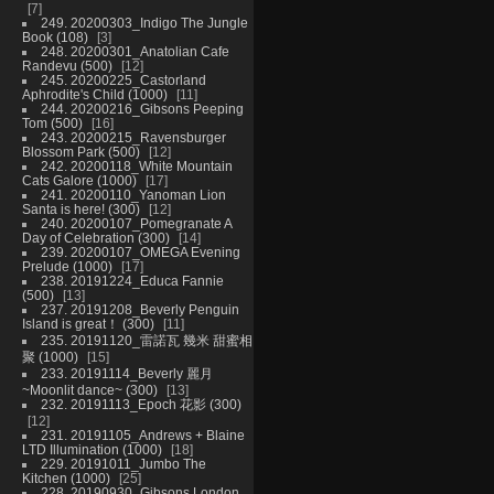
7
249. 20200303_Indigo The Jungle
Book (108)
3
248. 20200301_Anatolian Cafe
Randevu (500)
12
245. 20200225_Castorland
Aphrodite's Child (1000)
11
244. 20200216_Gibsons Peeping
Tom (500)
16
243. 20200215_Ravensburger
Blossom Park (500)
12
242. 20200118_White Mountain
Cats Galore (1000)
17
241. 20200110_Yanoman Lion
Santa is here! (300)
12
240. 20200107_Pomegranate A
Day of Celebration (300)
14
239. 20200107_OMEGA Evening
Prelude (1000)
17
238. 20191224_Educa Fannie
(500)
13
237. 20191208_Beverly Penguin
Island is great！ (300)
11
235. 20191120_雷諾瓦 幾米 甜蜜相
聚 (1000)
15
233. 20191114_Beverly 麗月
~Moonlit dance~ (300)
13
232. 20191113_Epoch 花影 (300)
12
231. 20191105_Andrews + Blaine
LTD Illumination (1000)
18
229. 20191011_Jumbo The
Kitchen (1000)
25
228. 20190930_Gibsons London