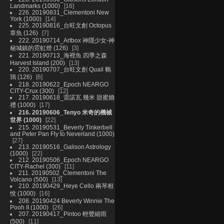
Landmarks (1000)
16
226. 20190831_Clementoni New
York (1000)
14
225. 20190816_台旺文創 Octopus
章魚 (126)
7
222. 20190714_Artbox 神隱少女-神
秘城鎮的霓虹燈 (126)
3
221. 20190713_海裡魚 四季之森
Harvest Island (200)
13
220. 20190707_台旺文創 Quail 鵪
鶉 (126)
6
218. 20190622_Epoch NEARGO
CITY-Crux (300)
12
217. 20190618_雷諾瓦 幾米 甜蜜婚
禮 (1000)
17
216. 20190606_Tenyo 米奇的機械
世界 (1000)
22
215. 20190531_Beverly Tinkerbell
and Peter Pan Fly to Neverland (1000)
27
213. 20190516_Galison Astrology
(1000)
22
212. 20190506_Epoch NEARGO
CITY-Rachel (300)
11
211. 20190502_Clementoni The
Volcano (500)
13
210. 20190429_Heye Cello 兩琴相
悅 (1000)
16
208. 20190424 Beverly Winnie The
Pooh II (1000)
26
207. 20190417_Pintoo 輕聲細雨
(500)
11