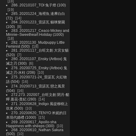
18
286. 20210107_TOI 兔子燈 (100)
19
285. 20201224_海裡魚 達摩白白
(72)
14
284. 20201223_雷諾瓦 貓咪樂園
(100)
8
283. 20201217_Ceaco Mickey and
Minnie–Sweetheart Holiday (1000)
18
282. 20201130_Mudpuppy Little
Feminist (500)
18
281. 20201117_台旺文創 大宮女貓
(520)
7
280. 20201107_Ensky (Artbox) 鬼
滅之刃 (300)
6
276. 20200725_Ensky (Artbox) 鬼
滅之刃-水柱 (208)
10
275. 20200721-24_雷諾瓦 火紅物
語 (504)
16
274. 20200713_雷諾瓦 戀之風景
(504)
16
272.273. 202007_台旺文創 閉月-貂
蟬 羞花-貴妃 (280)
14
271. 20200628_Indigo 風從柳樹上
吹來 (500)
10
270. 20200620_TENYO 米妮的日
本現代婚禮 (1000)
15
269. 20200617_Apollo-sha
Happiness with sheeps (300)
10
268. 20200610_Nathan Sakura
(500)
10