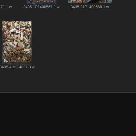
71-1 w
3435-1P1400567-1 w
3435-21P1400568-1 w
3435-4IMG 4037-3 w