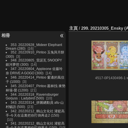
主頁
/
299. 20210305_Ensky
相冊
353. 20220928_Mideer Elephant
Dream (280)
16
352. 20220910_Pintoo 玉兔與月餅
(300)
3
348. 20220805_雷諾瓦 SNOOPY
銀河夢想 (300)
14
347. 20220804_Appleone 佐藤玲
奈 DRIVE A GOGO (300)
14
346. 20220414_Pintoo 窗邊的風信
4517-0P1430496-1 
子 (1000)
3
345. 20220407_Pintoo 叢林找-東勢
林場-螢 (1200)
21
344. 20220318_Ravensburger
Gorjuss：Ladybird (500)
10
343. 20220314_拼圖總動員 afu-山
村貓語 (500)
23
342. 20220212_鶴山文化社 灌籃高
手-今天在這裏把你打倒再走2 (150)
10
341. 20220212_鶴山文化社 灌籃高
手-今天在這裏把你打倒再走 (150)
10