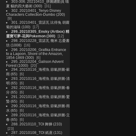
303-306. 20210410_拼圖總動員 喵
夏 貓的四大藝術 (300)
31
302. 20210401_Tenyo Disney
Characters Collection-Dumbo (200)
9
301. 20210401_雷諾瓦 比得兔 胡蘿
蔔的滋味 (100)
17
299. 20210305_Ensky (Artbox) 精
靈寶可夢-花與Pokemon (300)
12
298. 20210228_雷諾瓦 幾米 忘憂書
坊 (1008)
16
296. 20210206_Grafika Entrance
to a Lagoon, Shore of the Amazon,
1854-1869 (300)
6
295. 20210204_Galison Advent
Forest (1000)
20
294. 20210116_海裡魚 節氣拼圖-穀
雨 (65)
6
293. 20210116_海裡魚 節氣拼圖-清
明 (65)
6
292. 20210116_海裡魚 節氣拼圖-春
分 (65)
6
291. 20210116_海裡魚 節氣拼圖-驚
蟄 (65)
6
290. 20210116_海裡魚 節氣拼圖-雨
水 (65)
6
289. 20210116_海裡魚 節氣拼圖-立
春 (65)
6
288. 20210110_TOI 舞獅 (233)
23
287. 20210108_TOI 紙鳶 (131)