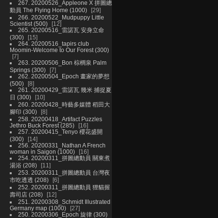
267. 20200526_Appleone X 拼圖總
動員 The Flying Home (1000)
29
266. 20200522_Mudpuppy Little
Scientist (500)
12
265. 20200516_雷諾瓦 安身立命
(300)
15
264. 20200516_tapirs club
Moomin-Welcome to Our Forest (300)
7
263. 20200506_Bon 棕櫚泉 Palm
Springs (300)
7
262. 20200504_Epoch 畫家的夢想
(500)
8
261. 20200429_雷諾瓦 幾米 捕捉夏
日 (300)
10
260. 20200428_時藝多媒體 稻田大
腳印 (300)
8
258. 20200418_Artifact Puzzles
Jethro Buck Forest (285)
16
257. 20200415_Tenyo 櫻花盛開
(300)
14
256. 20200331_Nathan A French
woman in Saigon (1000)
16
254. 20200311_拼圖總動員 關東煮
湯浴 (208)
11
253. 20200311_拼圖總動員 台灣夜
市吃透透 (208)
6
252. 20200311_拼圖總動員 狸貓握
壽司店 (208)
12
251. 20200308_Schmidt Illustrated
Germany map (1000)
27
250. 20200306_Epoch 旋律 (300)