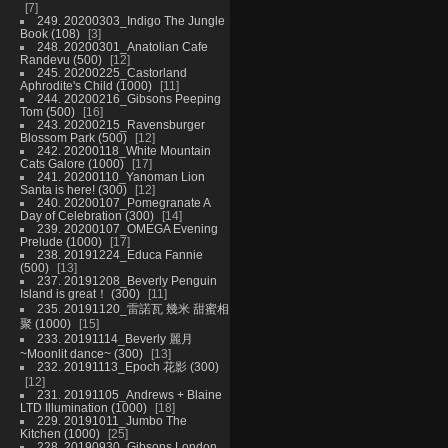
7
249. 20200303_Indigo The Jungle
Book (108)
3
248. 20200301_Anatolian Cafe
Randevu (500)
12
245. 20200225_Castorland
Aphrodite's Child (1000)
11
244. 20200216_Gibsons Peeping
Tom (500)
16
243. 20200215_Ravensburger
Blossom Park (500)
12
242. 20200118_White Mountain
Cats Galore (1000)
17
241. 20200110_Yanoman Lion
Santa is here! (300)
12
240. 20200107_Pomegranate A
Day of Celebration (300)
14
239. 20200107_OMEGA Evening
Prelude (1000)
17
238. 20191224_Educa Fannie
(500)
13
237. 20191208_Beverly Penguin
Island is great！ (300)
11
235. 20191120_雷諾瓦 幾米 甜蜜相
聚 (1000)
15
233. 20191114_Beverly 麗月
~Moonlit dance~ (300)
13
232. 20191113_Epoch 花影 (300)
12
231. 20191105_Andrews + Blaine
LTD Illumination (1000)
18
229. 20191011_Jumbo The
Kitchen (1000)
25
228. 20190930_Gibsons London