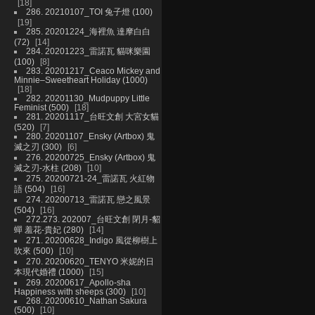
18
286. 20210107_TOI 兔子燈 (100)
19
285. 20201224_海裡魚 達摩白白
(72)
14
284. 20201223_雷諾瓦 貓咪樂園
(100)
8
283. 20201217_Ceaco Mickey and
Minnie–Sweetheart Holiday (1000)
18
282. 20201130_Mudpuppy Little
Feminist (500)
18
281. 20201117_台旺文創 大宮女貓
(520)
7
280. 20201107_Ensky (Artbox) 鬼
滅之刃 (300)
6
276. 20200725_Ensky (Artbox) 鬼
滅之刃-水柱 (208)
10
275. 20200721-24_雷諾瓦 火紅物
語 (504)
16
274. 20200713_雷諾瓦 戀之風景
(504)
16
272.273. 202007_台旺文創 閉月-貂
蟬 羞花-貴妃 (280)
14
271. 20200628_Indigo 風從柳樹上
吹來 (500)
10
270. 20200620_TENYO 米妮的日
本現代婚禮 (1000)
15
269. 20200617_Apollo-sha
Happiness with sheeps (300)
10
268. 20200610_Nathan Sakura
(500)
10