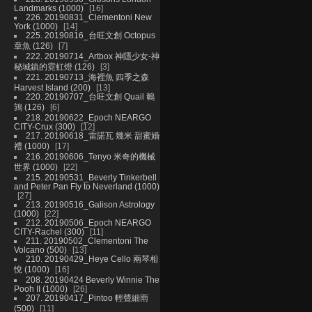
Landmarks (1000)
16
226. 20190831_Clementoni New
York (1000)
14
225. 20190816_台旺文創 Octopus
章魚 (126)
7
222. 20190714_Artbox 神隱少女-神
秘城鎮的霓虹燈 (126)
3
221. 20190713_海裡魚 四季之森
Harvest Island (200)
13
220. 20190707_台旺文創 Quail 鵪
鶉 (126)
6
218. 20190622_Epoch NEARGO
CITY-Crux (300)
12
217. 20190618_雷諾瓦 幾米 甜蜜婚
禮 (1000)
17
216. 20190606_Tenyo 米奇的機械
世界 (1000)
22
215. 20190531_Beverly Tinkerbell
and Peter Pan Fly to Neverland (1000)
27
213. 20190516_Galison Astrology
(1000)
22
212. 20190506_Epoch NEARGO
CITY-Rachel (300)
11
211. 20190502_Clementoni The
Volcano (500)
13
210. 20190429_Heye Cello 兩琴相
悅 (1000)
16
208. 20190424 Beverly Winnie The
Pooh II (1000)
26
207. 20190417_Pintoo 輕聲細雨
(500)
11