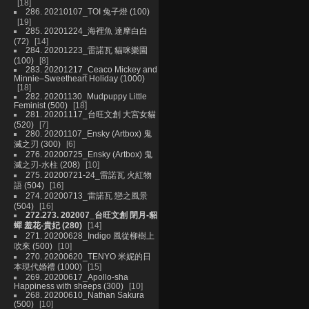
18
286. 20210107_TOI 兔子燈 (100)
19
285. 20201224_海裡魚 達摩白白
(72)
14
284. 20201223_雷諾瓦 貓咪樂園
(100)
8
283. 20201217_Ceaco Mickey and
Minnie–Sweetheart Holiday (1000)
18
282. 20201130_Mudpuppy Little
Feminist (500)
18
281. 20201117_台旺文創 大宮女貓
(520)
7
280. 20201107_Ensky (Artbox) 鬼
滅之刃 (300)
6
276. 20200725_Ensky (Artbox) 鬼
滅之刃-水柱 (208)
10
275. 20200721-24_雷諾瓦 火紅物
語 (504)
16
274. 20200713_雷諾瓦 戀之風景
(504)
16
272.273. 202007_台旺文創 閉月-貂
蟬 羞花-貴妃 (280)
14
271. 20200628_Indigo 風從柳樹上
吹來 (500)
10
270. 20200620_TENYO 米妮的日
本現代婚禮 (1000)
15
269. 20200617_Apollo-sha
Happiness with sheeps (300)
10
268. 20200610_Nathan Sakura
(500)
10