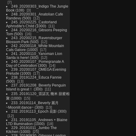
7
249. 20200303_Indigo The Jungle
Book (108)
3
248. 20200301_Anatolian Cafe
Randevu (500)
12
245. 20200225_Castorland
Aphrodite's Child (1000)
11
244. 20200216_Gibsons Peeping
Tom (500)
16
243. 20200215_Ravensburger
Blossom Park (500)
12
242. 20200118_White Mountain
Cats Galore (1000)
17
241. 20200110_Yanoman Lion
Santa is here! (300)
12
240. 20200107_Pomegranate A
Day of Celebration (300)
14
239. 20200107_OMEGA Evening
Prelude (1000)
17
238. 20191224_Educa Fannie
(500)
13
237. 20191208_Beverly Penguin
Island is great！ (300)
11
235. 20191120_雷諾瓦 幾米 甜蜜相
聚 (1000)
15
233. 20191114_Beverly 麗月
~Moonlit dance~ (300)
13
232. 20191113_Epoch 花影 (300)
12
231. 20191105_Andrews + Blaine
LTD Illumination (1000)
18
229. 20191011_Jumbo The
Kitchen (1000)
25
228. 20190930_Gibsons London