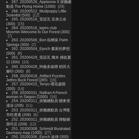
267. 20200526_Appleone X 拼圖總
動員 The Flying Home (1000)
29
266. 20200522_Mudpuppy Little
Scientist (500)
12
265. 20200516_雷諾瓦 安身立命
(300)
15
264. 20200516_tapirs club
Moomin-Welcome to Our Forest (300)
7
263. 20200506_Bon 棕櫚泉 Palm
Springs (300)
7
262. 20200504_Epoch 畫家的夢想
(500)
8
261. 20200429_雷諾瓦 幾米 捕捉夏
日 (300)
10
260. 20200428_時藝多媒體 稻田大
腳印 (300)
8
258. 20200418_Artifact Puzzles
Jethro Buck Forest (285)
16
257. 20200415_Tenyo 櫻花盛開
(300)
14
256. 20200331_Nathan A French
woman in Saigon (1000)
16
254. 20200311_拼圖總動員 關東煮
湯浴 (208)
11
253. 20200311_拼圖總動員 台灣夜
市吃透透 (208)
6
252. 20200311_拼圖總動員 狸貓握
壽司店 (208)
12
251. 20200308_Schmidt Illustrated
Germany map (1000)
27
250. 20200306_Epoch 旋律 (300)