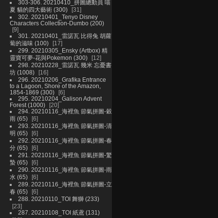
303-306. 20210410_拼圖總動員 喵
夏 貓的四大藝術 (300)
31
302. 20210401_Tenyo Disney
Characters Collection-Dumbo (200)
9
301. 20210401_雷諾瓦 比得兔 胡蘿
蔔的滋味 (100)
17
299. 20210305_Ensky (Artbox) 精
靈寶可夢-花與Pokemon (300)
12
298. 20210228_雷諾瓦 幾米 忘憂書
坊 (1008)
16
296. 20210206_Grafika Entrance
to a Lagoon, Shore of the Amazon,
1854-1869 (300)
6
295. 20210204_Galison Advent
Forest (1000)
20
294. 20210116_海裡魚 節氣拼圖-穀
雨 (65)
6
293. 20210116_海裡魚 節氣拼圖-清
明 (65)
6
292. 20210116_海裡魚 節氣拼圖-春
分 (65)
6
291. 20210116_海裡魚 節氣拼圖-驚
蟄 (65)
6
290. 20210116_海裡魚 節氣拼圖-雨
水 (65)
6
289. 20210116_海裡魚 節氣拼圖-立
春 (65)
6
288. 20210110_TOI 舞獅 (233)
23
287. 20210108_TOI 紙鳶 (131)