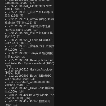
Landmarks (1000)
16
226. 20190831_Clementoni New
York (1000)
14
225. 20190816_台旺文創 Octopus
章魚 (126)
7
222. 20190714_Artbox 神隱少女-神
秘城鎮的霓虹燈 (126)
3
221. 20190713_海裡魚 四季之森
Harvest Island (200)
13
220. 20190707_台旺文創 Quail 鵪
鶉 (126)
6
218. 20190622_Epoch NEARGO
CITY-Crux (300)
12
217. 20190618_雷諾瓦 幾米 甜蜜婚
禮 (1000)
17
216. 20190606_Tenyo 米奇的機械
世界 (1000)
22
215. 20190531_Beverly Tinkerbell
and Peter Pan Fly to Neverland (1000)
27
213. 20190516_Galison Astrology
(1000)
22
212. 20190506_Epoch NEARGO
CITY-Rachel (300)
11
211. 20190502_Clementoni The
Volcano (500)
13
210. 20190429_Heye Cello 兩琴相
悅 (1000)
16
208. 20190424 Beverly Winnie The
Pooh II (1000)
26
207. 20190417_Pintoo 輕聲細雨
(500)
11