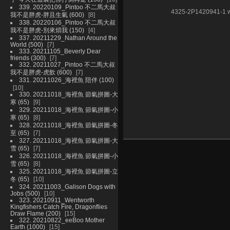
339. 20220109_Pintoo 不二馬大叔
4325-2P1420941-1 
我不是胖虎-胖且生氣 (600)
8
338. 20220106_Pintoo 不二馬大叔
我不是胖虎-別來煩我 (150)
4
337. 20211229_Nathan Around the
World (500)
7
333. 20211105_Beverly Dear
friends (300)
7
332. 20211027_Pintoo 不二馬大叔
我不是胖虎-虎飲 (600)
7
331. 20211026_海裡魚 陪伴 (100)
10
330. 20211018_海裡魚 節氣拼圖-大
寒 (65)
9
329. 20211018_海裡魚 節氣拼圖-小
寒 (65)
8
328. 20211018_海裡魚 節氣拼圖-冬
至 (65)
7
327. 20211018_海裡魚 節氣拼圖-大
雪 (65)
7
326. 20211018_海裡魚 節氣拼圖-小
雪 (65)
8
325. 20211018_海裡魚 節氣拼圖-立
冬 (65)
10
324. 20211003_Galison Dogs with
Jobs (500)
10
323. 20210911_Wentworth
Kingfishers Catch Fire, Dragonflies
Draw Flame (200)
15
322. 20210822_eeBoo Mother
Earth (1000)
15