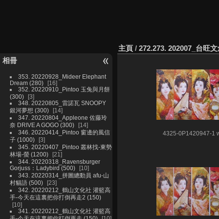
主頁
/
272.273. 202007_台
相冊
353. 20220928_Mideer Elephant
Dream (280)
16
352. 20220910_Pintoo 玉兔與月餅
(300)
3
348. 20220805_雷諾瓦 SNOOPY
銀河夢想 (300)
14
347. 20220804_Appleone 佐藤玲
奈 DRIVE A GOGO (300)
14
346. 20220414_Pintoo 窗邊的風信
4325-0P1420947-1 
子 (1000)
3
345. 20220407_Pintoo 叢林找-東勢
林場-螢 (1200)
21
344. 20220318_Ravensburger
Gorjuss：Ladybird (500)
10
343. 20220314_拼圖總動員 afu-山
村貓語 (500)
23
342. 20220212_鶴山文化社 灌籃高
手-今天在這裏把你打倒再走2 (150)
10
341. 20220212_鶴山文化社 灌籃高
手-今天在這裏把你打倒再走 (150)
10