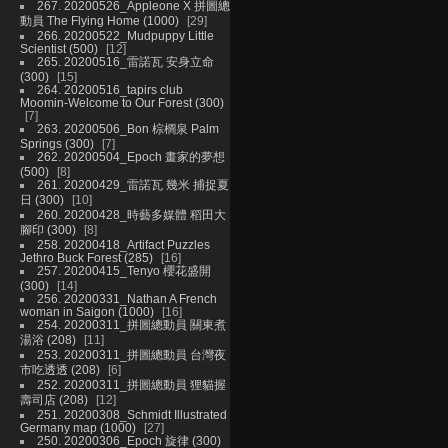
267. 20200526_Appleone X 拼圖總
動員 The Flying Home (1000)
29
266. 20200522_Mudpuppy Little
Scientist (500)
12
265. 20200516_雷諾瓦 安身立命
(300)
15
264. 20200516_tapirs club
Moomin-Welcome to Our Forest (300)
7
263. 20200506_Bon 棕櫚泉 Palm
Springs (300)
7
262. 20200504_Epoch 畫家的夢想
(500)
8
261. 20200429_雷諾瓦 幾米 捕捉夏
日 (300)
10
260. 20200428_時藝多媒體 稻田大
腳印 (300)
8
258. 20200418_Artifact Puzzles
Jethro Buck Forest (285)
16
257. 20200415_Tenyo 櫻花盛開
(300)
14
256. 20200331_Nathan A French
woman in Saigon (1000)
16
254. 20200311_拼圖總動員 關東煮
湯浴 (208)
11
253. 20200311_拼圖總動員 台灣夜
市吃透透 (208)
6
252. 20200311_拼圖總動員 狸貓握
壽司店 (208)
12
251. 20200308_Schmidt Illustrated
Germany map (1000)
27
250. 20200306_Epoch 旋律 (300)