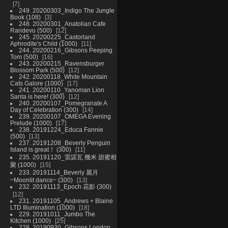
7
249. 20200303_Indigo The Jungle
Book (108)
3
248. 20200301_Anatolian Cafe
Randevu (500)
12
245. 20200225_Castorland
Aphrodite's Child (1000)
11
244. 20200216_Gibsons Peeping
Tom (500)
16
243. 20200215_Ravensburger
Blossom Park (500)
12
242. 20200118_White Mountain
Cats Galore (1000)
17
241. 20200110_Yanoman Lion
Santa is here! (300)
12
240. 20200107_Pomegranate A
Day of Celebration (300)
14
239. 20200107_OMEGA Evening
Prelude (1000)
17
238. 20191224_Educa Fannie
(500)
13
237. 20191208_Beverly Penguin
Island is great！ (300)
11
235. 20191120_雷諾瓦 幾米 甜蜜相
聚 (1000)
15
233. 20191114_Beverly 麗月
~Moonlit dance~ (300)
13
232. 20191113_Epoch 花影 (300)
12
231. 20191105_Andrews + Blaine
LTD Illumination (1000)
18
229. 20191011_Jumbo The
Kitchen (1000)
25
228. 20190930_Gibsons London