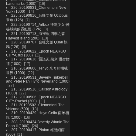
Landmarks (1000)
16
226. 20190831_Clementoni New
York (1000)
14
225. 20190816_台旺文創 Octopus
章魚 (126)
7
222. 20190714_Artbox 神隱少女-神
秘城鎮的霓虹燈 (126)
3
221. 20190713_海裡魚 四季之森
Harvest Island (200)
13
220. 20190707_台旺文創 Quail 鵪
鶉 (126)
6
218. 20190622_Epoch NEARGO
CITY-Crux (300)
12
217. 20190618_雷諾瓦 幾米 甜蜜婚
禮 (1000)
17
216. 20190606_Tenyo 米奇的機械
世界 (1000)
22
215. 20190531_Beverly Tinkerbell
and Peter Pan Fly to Neverland (1000)
27
213. 20190516_Galison Astrology
(1000)
22
212. 20190506_Epoch NEARGO
CITY-Rachel (300)
11
211. 20190502_Clementoni The
Volcano (500)
13
210. 20190429_Heye Cello 兩琴相
悅 (1000)
16
208. 20190424 Beverly Winnie The
Pooh II (1000)
26
207. 20190417_Pintoo 輕聲細雨
(500)
11