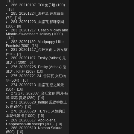
18
286. 20210107_TOI 兔子燈 (100)
19
285. 20201224_海裡魚 達摩白白
(72)
14
284. 20201223_雷諾瓦 貓咪樂園
(100)
8
283. 20201217_Ceaco Mickey and
Minnie–Sweetheart Holiday (1000)
18
282. 20201130_Mudpuppy Little
Feminist (500)
18
281. 20201117_台旺文創 大宮女貓
(520)
7
280. 20201107_Ensky (Artbox) 鬼
滅之刃 (300)
6
276. 20200725_Ensky (Artbox) 鬼
滅之刃-水柱 (208)
10
275. 20200721-24_雷諾瓦 火紅物
語 (504)
16
274. 20200713_雷諾瓦 戀之風景
(504)
16
272.273. 202007_台旺文創 閉月-貂
蟬 羞花-貴妃 (280)
14
271. 20200628_Indigo 風從柳樹上
吹來 (500)
10
270. 20200620_TENYO 米妮的日
本現代婚禮 (1000)
15
269. 20200617_Apollo-sha
Happiness with sheeps (300)
10
268. 20200610_Nathan Sakura
(500)
10