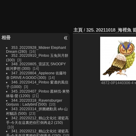
主頁
/
325. 20211018_海裡魚
相冊
353. 20220928_Mideer Elephant
Dream (280)
16
352. 20220910_Pintoo 玉兔與月餅
(300)
3
348. 20220805_雷諾瓦 SNOOPY
銀河夢想 (300)
14
347. 20220804_Appleone 佐藤玲
奈 DRIVE A GOGO (300)
14
346. 20220414_Pintoo 窗邊的風信
4872-0P1440306-4 
子 (1000)
3
345. 20220407_Pintoo 叢林找-東勢
林場-螢 (1200)
21
344. 20220318_Ravensburger
Gorjuss：Ladybird (500)
10
343. 20220314_拼圖總動員 afu-山
村貓語 (500)
23
342. 20220212_鶴山文化社 灌籃高
手-今天在這裏把你打倒再走2 (150)
10
341. 20220212_鶴山文化社 灌籃高
手-今天在這裏把你打倒再走 (150)
10