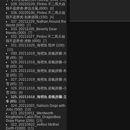
339. 20220109_Pintoo 不二馬大叔
我不是胖虎-胖且生氣 (600)
8
338. 20220106_Pintoo 不二馬大叔
我不是胖虎-別來煩我 (150)
4
337. 20211229_Nathan Around the
World (500)
7
333. 20211105_Beverly Dear
friends (300)
7
332. 20211027_Pintoo 不二馬大叔
我不是胖虎-虎飲 (600)
7
331. 20211026_海裡魚 陪伴 (100)
10
330. 20211018_海裡魚 節氣拼圖-大
寒 (65)
9
329. 20211018_海裡魚 節氣拼圖-小
寒 (65)
8
328. 20211018_海裡魚 節氣拼圖-冬
至 (65)
7
327. 20211018_海裡魚 節氣拼圖-大
雪 (65)
7
326. 20211018_海裡魚 節氣拼圖-小
雪 (65)
8
325. 20211018_海裡魚 節氣拼圖-立
冬 (65)
10
324. 20211003_Galison Dogs with
Jobs (500)
10
323. 20210911_Wentworth
Kingfishers Catch Fire, Dragonflies
Draw Flame (200)
15
322. 20210822_eeBoo Mother
Earth (1000)
15