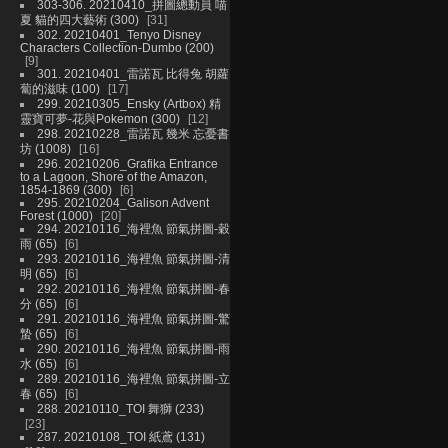
303-306. 20210410_拼圖總動員 喵
夏 貓的四大藝術 (300)
31
302. 20210401_Tenyo Disney
Characters Collection-Dumbo (200)
9
301. 20210401_雷諾瓦 比得兔 胡蘿
蔔的滋味 (100)
17
299. 20210305_Ensky (Artbox) 精
靈寶可夢-花與Pokemon (300)
12
298. 20210228_雷諾瓦 幾米 忘憂書
坊 (1008)
16
296. 20210206_Grafika Entrance
to a Lagoon, Shore of the Amazon,
1854-1869 (300)
6
295. 20210204_Galison Advent
Forest (1000)
20
294. 20210116_海裡魚 節氣拼圖-穀
雨 (65)
6
293. 20210116_海裡魚 節氣拼圖-清
明 (65)
6
292. 20210116_海裡魚 節氣拼圖-春
分 (65)
6
291. 20210116_海裡魚 節氣拼圖-驚
蟄 (65)
6
290. 20210116_海裡魚 節氣拼圖-雨
水 (65)
6
289. 20210116_海裡魚 節氣拼圖-立
春 (65)
6
288. 20210110_TOI 舞獅 (233)
23
287. 20210108_TOI 紙鳶 (131)