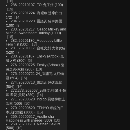
18
286. 20210107_TOI 兔子燈 (100)
19
285. 20201224_海裡魚 達摩白白
(72)
14
284. 20201223_雷諾瓦 貓咪樂園
(100)
8
283. 20201217_Ceaco Mickey and
Minnie–Sweetheart Holiday (1000)
18
282. 20201130_Mudpuppy Little
Feminist (500)
18
281. 20201117_台旺文創 大宮女貓
(520)
7
280. 20201107_Ensky (Artbox) 鬼
滅之刃 (300)
6
276. 20200725_Ensky (Artbox) 鬼
滅之刃-水柱 (208)
10
275. 20200721-24_雷諾瓦 火紅物
語 (504)
16
274. 20200713_雷諾瓦 戀之風景
(504)
16
272.273. 202007_台旺文創 閉月-貂
蟬 羞花-貴妃 (280)
14
271. 20200628_Indigo 風從柳樹上
吹來 (500)
10
270. 20200620_TENYO 米妮的日
本現代婚禮 (1000)
15
269. 20200617_Apollo-sha
Happiness with sheeps (300)
10
268. 20200610_Nathan Sakura
(500)
10