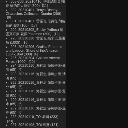
303-306. 20210410_拼圖總動員 喵
夏 貓的四大藝術 (300)
31
302. 20210401_Tenyo Disney
Characters Collection-Dumbo (200)
9
301. 20210401_雷諾瓦 比得兔 胡蘿
蔔的滋味 (100)
17
299. 20210305_Ensky (Artbox) 精
靈寶可夢-花與Pokemon (300)
12
298. 20210228_雷諾瓦 幾米 忘憂書
坊 (1008)
16
296. 20210206_Grafika Entrance
to a Lagoon, Shore of the Amazon,
1854-1869 (300)
6
295. 20210204_Galison Advent
Forest (1000)
20
294. 20210116_海裡魚 節氣拼圖-穀
雨 (65)
6
293. 20210116_海裡魚 節氣拼圖-清
明 (65)
6
292. 20210116_海裡魚 節氣拼圖-春
分 (65)
6
291. 20210116_海裡魚 節氣拼圖-驚
蟄 (65)
6
290. 20210116_海裡魚 節氣拼圖-雨
水 (65)
6
289. 20210116_海裡魚 節氣拼圖-立
春 (65)
6
288. 20210110_TOI 舞獅 (233)
23
287. 20210108_TOI 紙鳶 (131)