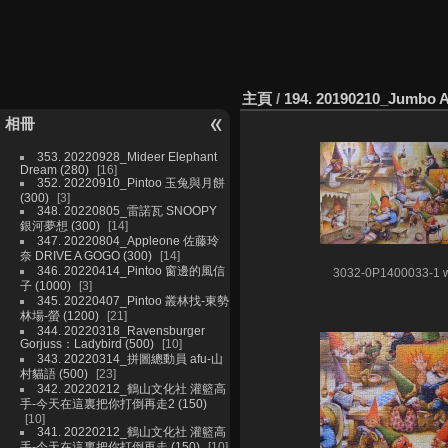
主頁
/
194. 20190210_Jumbo A
相冊
353. 20220928_Mideer Elephant
Dream (280)
16
352. 20220910_Pintoo 玉兔與月餅
(300)
3
348. 20220805_雷諾瓦 SNOOPY
銀河夢想 (300)
14
347. 20220804_Appleone 佐藤玲
奈 DRIVE A GOGO (300)
14
346. 20220414_Pintoo 窗邊的風信
3032-0P1400033-1 
子 (1000)
3
345. 20220407_Pintoo 叢林找-東勢
林場-螢 (1200)
21
344. 20220318_Ravensburger
Gorjuss：Ladybird (500)
10
343. 20220314_拼圖總動員 afu-山
村貓語 (500)
23
342. 20220212_鶴山文化社 灌籃高
手-今天在這裏把你打倒再走2 (150)
10
341. 20220212_鶴山文化社 灌籃高
手-今天在這裏把你打倒再走 (150)
10