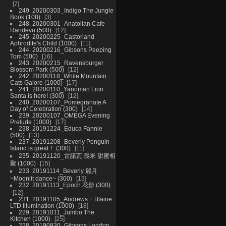
7
249. 20200303_Indigo The Jungle
Book (108)
3
248. 20200301_Anatolian Cafe
Randevu (500)
12
245. 20200225_Castorland
Aphrodite's Child (1000)
11
244. 20200216_Gibsons Peeping
Tom (500)
16
243. 20200215_Ravensburger
Blossom Park (500)
12
242. 20200118_White Mountain
Cats Galore (1000)
17
241. 20200110_Yanoman Lion
Santa is here! (300)
12
240. 20200107_Pomegranate A
Day of Celebration (300)
14
239. 20200107_OMEGA Evening
Prelude (1000)
17
238. 20191224_Educa Fannie
(500)
13
237. 20191208_Beverly Penguin
Island is great！ (300)
11
235. 20191120_雷諾瓦 幾米 甜蜜相
聚 (1000)
15
233. 20191114_Beverly 麗月
~Moonlit dance~ (300)
13
232. 20191113_Epoch 花影 (300)
12
231. 20191105_Andrews + Blaine
LTD Illumination (1000)
18
229. 20191011_Jumbo The
Kitchen (1000)
25
228. 20190930_Gibsons London