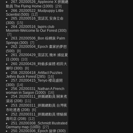
267. 20200526_Appleone X 拼圖總
動員 The Flying Home (1000)
29
266. 20200522_Mudpuppy Little
Scientist (500)
12
265. 20200516_雷諾瓦 安身立命
(300)
15
264. 20200516_tapirs club
Moomin-Welcome to Our Forest (300)
7
263. 20200506_Bon 棕櫚泉 Palm
Springs (300)
7
262. 20200504_Epoch 畫家的夢想
(500)
8
261. 20200429_雷諾瓦 幾米 捕捉夏
日 (300)
10
260. 20200428_時藝多媒體 稻田大
腳印 (300)
8
258. 20200418_Artifact Puzzles
Jethro Buck Forest (285)
16
257. 20200415_Tenyo 櫻花盛開
(300)
14
256. 20200331_Nathan A French
woman in Saigon (1000)
16
254. 20200311_拼圖總動員 關東煮
湯浴 (208)
11
253. 20200311_拼圖總動員 台灣夜
市吃透透 (208)
6
252. 20200311_拼圖總動員 狸貓握
壽司店 (208)
12
251. 20200308_Schmidt Illustrated
Germany map (1000)
27
250. 20200306_Epoch 旋律 (300)