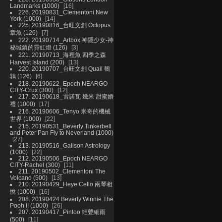
Landmarks (1000)
16
226. 20190831_Clementoni New
York (1000)
14
225. 20190816_台旺文創 Octopus
章魚 (126)
7
222. 20190714_Artbox 神隱少女-神
秘城鎮的霓虹燈 (126)
3
221. 20190713_海裡魚 四季之森
Harvest Island (200)
13
220. 20190707_台旺文創 Quail 鵪
鶉 (126)
6
218. 20190622_Epoch NEARGO
CITY-Crux (300)
12
217. 20190618_雷諾瓦 幾米 甜蜜婚
禮 (1000)
17
216. 20190606_Tenyo 米奇的機械
世界 (1000)
22
215. 20190531_Beverly Tinkerbell
and Peter Pan Fly to Neverland (1000)
27
213. 20190516_Galison Astrology
(1000)
22
212. 20190506_Epoch NEARGO
CITY-Rachel (300)
11
211. 20190502_Clementoni The
Volcano (500)
13
210. 20190429_Heye Cello 兩琴相
悅 (1000)
16
208. 20190424 Beverly Winnie The
Pooh II (1000)
26
207. 20190417_Pintoo 輕聲細雨
(500)
11